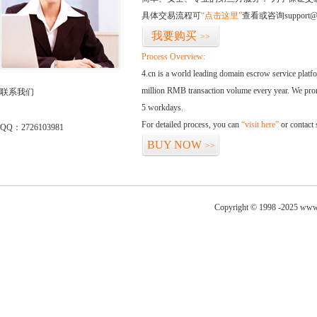
具体交易流程可
“点击这里”
查看或咨询support@
我要购买
>>
Process Overview:
4.cn is a world leading domain escrow service plat
million RMB transaction volume every year. We promi
联系我们
5 workdays.
For detailed process, you can
“visit here”
or contact
QQ：2726103981
BUY NOW
>>
Copyright © 1998 -2025 www.