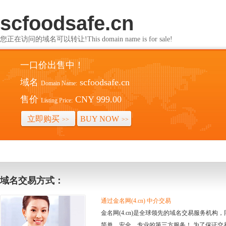
scfoodsafe.cn
您正在访问的域名可以转让!This domain name is for sale!
一口价出售中！
域名
scfoodsafe.cn
Domain Name:
售价
CNY 999.00
Listing Price:
立即购买
BUY NOW
>>
>>
域名交易方式：
通过金名网(4.cn) 中介交易
金名网(4.cn)是全球领先的域名交易服务机
简单、安全、专业的第三方服务！ 为了保证交